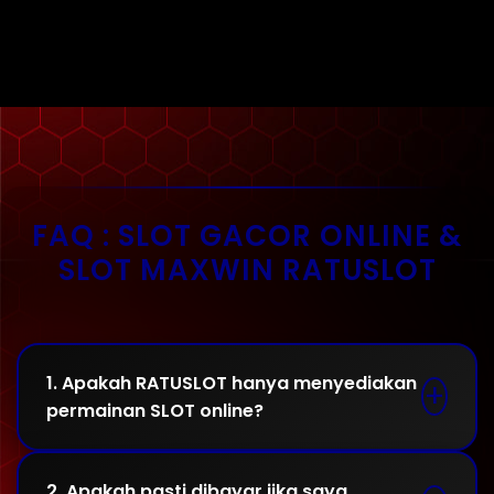
Show More Ã¢â€ â€™
FAQ : SLOT GACOR ONLINE &
SLOT MAXWIN RATUSLOT
1. Apakah RATUSLOT hanya menyediakan
permainan SLOT online?
Tentu tidak! Sesuai dengan komitmen kami,
2. Apakah pasti dibayar jika saya