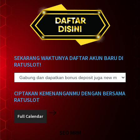
SEKARANG WAKTUNYA DAFTAR AKUN BARU DI
RATUSLOT!
CIPTAKAN KEMENANGANMU DENGAN BERSAMA
RATUSLOT
SEO MRM