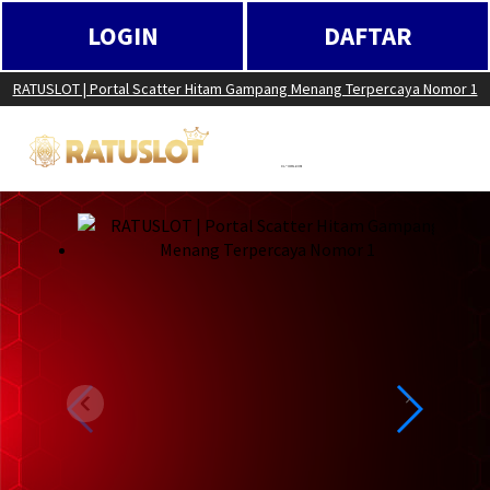
LOGIN
DAFTAR
RATUSLOT | Portal Scatter Hitam Gampang Menang Terpercaya Nomor 1