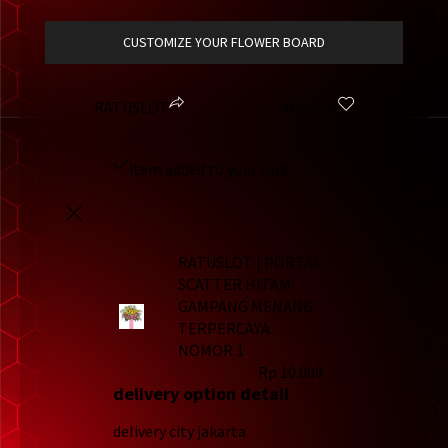
CUSTOMIZE YOUR FLOWER BOARD
RATUSLOT
Wishlist
item added to your cart
RATUSLOT | PORTAL
SCATTER HITAM
GAMPANG MENANG
TERPERCAYA
NOMOR 1
Rp 10.000
delivery option detail
delivery city
jakarta