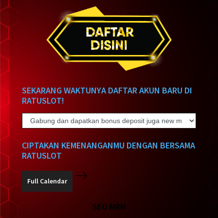
SEKARANG WAKTUNYA DAFTAR AKUN BARU DI
RATUSLOT!
CIPTAKAN KEMENANGANMU DENGAN BERSAMA
RATUSLOT
SEO MRM