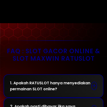
Show More Ã¢â€ â€™
FAQ : SLOT GACOR ONLINE &
SLOT MAXWIN RATUSLOT
1. Apakah RATUSLOT hanya menyediakan
permainan SLOT online?
Tentu tidak! Sesuai dengan komitmen kami,
2. Apakah pasti dibayar jika saya