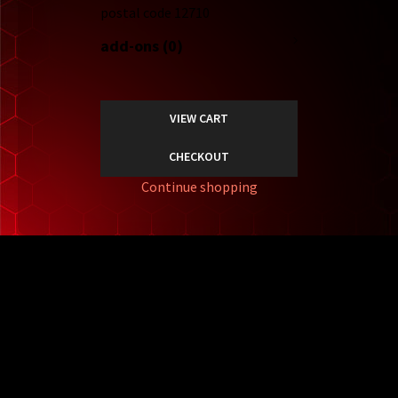
postal code
12710
add-ons (0)
VIEW CART
CHECKOUT
Continue shopping
RATUSLOT hadir sebagai portal scatter hitam
gampang menang terpercaya nomor 1 dengan
informasi terlengkap, akses cepat, peluang jackpot
menarik, dan pengalaman pengguna yang optimal.
Dapatkan update terbaru, rekomendasi permainan
favorit, serta berbagai fitur unggulan yang
membantu pemain menikmati hiburan online dengan
lebih mudah, aman, dan nyaman setiap hari.