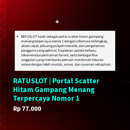
RATUSLOT hadir sebagai portal scatter hitam gampang
menang terpercaya nomor 1 dengan informasi terlengkap,
akses cepat, peluang jackpot menarik, dan pengalaman
pengguna yang optimal. Dapatkan update terbaru,
rekomendasi permainan favorit, serta berbagai fitur
unggulan yang membantu pemain menikmati hiburan
online dengan lebih mudah, aman, dan nyaman setiap hari.
RATUSLOT | Portal Scatter
Hitam Gampang Menang
Terpercaya Nomor 1
Rp 77.000
Translation
Translation
Rp 770.000
missing:
missing:
en.products.general.regular_price
en.products.general.sale_price