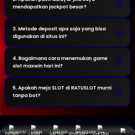
RATUSLOT
memadukan keseruan adu taktik di
mendapatkan jackpot besar?
meja judi SLOT online sekaligus memberikan
akses ke berbagai mesin
slot maxwin
dari
Ini adalah jaminan utama kami sebagai agen
3. Metode deposit apa saja yang bisa
provider terkemuka. Anda cukup
terbaik. Berapapun total kemenangan yang
digunakan di situs ini?
menggunakan satu ID akun saja untuk
Anda perolehÃ¢â‚¬â€baik dari sapu bersih
menikmati semua permainan taruhan ini.
chip di meja SLOT maupun tembus jackpot di
Kami sangat mengerti kebutuhan Anda akan
4. Bagaimana cara menemukan game
mesin slotÃ¢â‚¬â€
pasti kami bayar lunas
transaksi yang praktis. Makanya, RATUSLOT
slot maxwin hari ini?
100%
. Proses penarikan dana (withdraw)
mendukung berbagai pilihan metode deposit
selalu ditangani dengan cepat tanpa
yang mudah, mulai dari transfer Bank Lokal
Sebagai agen slot maxwin terpercaya, kami
5. Apakah meja SLOT di RATUSLOT murni
potongan yang memberatkan.
resmi, transaksi via E-Wallet (dompet digital)
menyediakan fasilitas
RTP Live
yang akurat.
tanpa bot?
yang serba cepat, hingga opsi lain yang siap
Data persentase kemenangan ini bisa Anda
sedia selama 24 jam nonstop.
jadikan panduan untuk melihat game mana
Pasti dong! Sistem SLOT online kami menjamin
yang sedang "panas" atau sering
bahwa setiap putaran kartu di meja adalah
memuntahkan jackpot, sehingga peluang
murni
100% Player vs Player
. Tidak ada
PROMO
LOGIN
DAFTAR
WHATSAPP
Live Chat