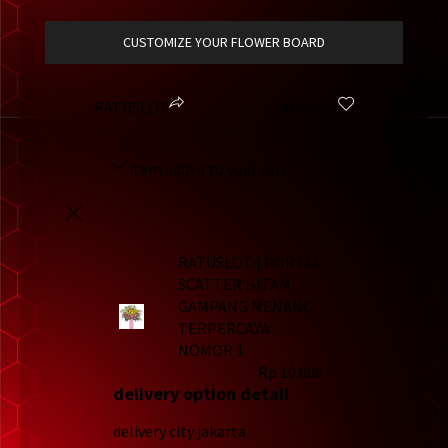
CUSTOMIZE YOUR FLOWER BOARD
RATUSLOT
Wishlist
item added to your cart
RATUSLOT | PORTAL
SCATTER HITAM
GAMPANG MENANG
TERPERCAYA
NOMOR 1
Rp 10.000
delivery option detail
delivery city
jakarta