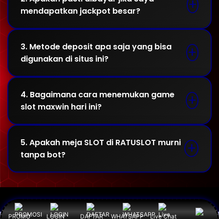
RATUSLOT
memadukan keseruan adu taktik di
mendapatkan jackpot besar?
meja judi SLOT online sekaligus memberikan
akses ke berbagai mesin
slot maxwin
dari
Ini adalah jaminan utama kami sebagai agen
3. Metode deposit apa saja yang bisa
provider terkemuka. Anda cukup
terbaik. Berapapun total kemenangan yang
digunakan di situs ini?
menggunakan satu ID akun saja untuk
Anda perolehÃ¢â‚¬â€baik dari sapu bersih
menikmati semua permainan taruhan ini.
chip di meja SLOT maupun tembus jackpot di
Kami sangat mengerti kebutuhan Anda akan
4. Bagaimana cara menemukan game
mesin slotÃ¢â‚¬â€
pasti kami bayar lunas
transaksi yang praktis. Makanya, RATUSLOT
slot maxwin hari ini?
100%
. Proses penarikan dana (withdraw)
mendukung berbagai pilihan metode deposit
selalu ditangani dengan cepat tanpa
yang mudah, mulai dari transfer Bank Lokal
Sebagai agen slot maxwin terpercaya, kami
5. Apakah meja SLOT di RATUSLOT murni
potongan yang memberatkan.
resmi, transaksi via E-Wallet (dompet digital)
menyediakan fasilitas
RTP Live
yang akurat.
tanpa bot?
yang serba cepat, hingga opsi lain yang siap
Data persentase kemenangan ini bisa Anda
sedia selama 24 jam nonstop.
jadikan panduan untuk melihat game mana
Pasti dong! Sistem SLOT online kami menjamin
yang sedang "panas" atau sering
bahwa setiap putaran kartu di meja adalah
memuntahkan jackpot, sehingga peluang
murni
100% Player vs Player
. Tidak ada
PROMO
LOGIN
DAFTAR
WHATSAPP
Live Chat