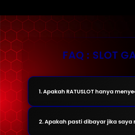
FAQ : SLOT 
1. Apakah RATUSLOT hanya menye
Tentu tidak! Sesuai dengan komitmen k
akses ke berbagai mesin
slot maxwin
da
2. Apakah pasti dibayar jika say
permainan taruhan ini.