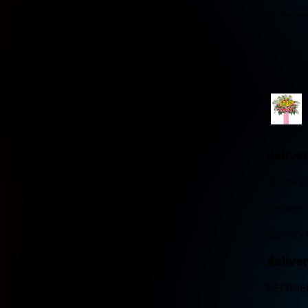
item a
delive
delivery 
delivery
delivery
delive
RECIPI