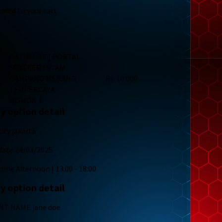
dded to your cart
RATUSLOT | PORTAL
SCATTER HITAM
GAMPANG MENANG
Rp 10.000
TERPERCAYA
NOMOR 1
ry option detail
city
jakarta
 date
24/03/2025
 time
Afternoon | 13:00 - 18:00
ry option detail
ENT NAME
jane doe