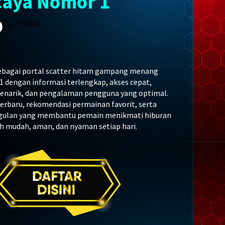
caya Nomor 1
0
Rp 770.000
l.regular_price
l.sale_price
ebagai portal scatter hitam gampang menang
1 dengan informasi terlengkap, akses cepat,
enarik, dan pengalaman pengguna yang optimal.
erbaru, rekomendasi permainan favorit, serta
nggulan yang membantu pemain menikmati hiburan
ih mudah, aman, dan nyaman setiap hari.