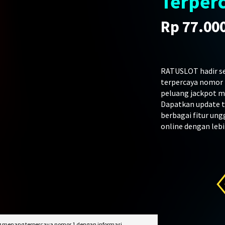
Terper
Rp 77.00
Translation
Translation
missing:
missing:
en.products.genera
en.products.genera
RATUSLOT hadir s
terpercaya nomor 
peluang jackpot m
Dapatkan update t
berbagai fitur u
online dengan leb
g menang terpercaya nomor 1 dengan informasi