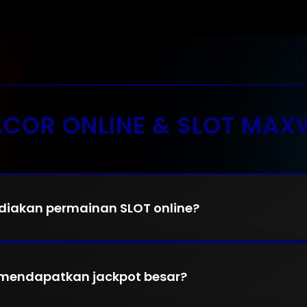
GACOR ONLINE & SLOT MAX
diakan permainan SLOT online?
ami,
RATUSLOT
memadukan keseruan adu taktik di meja ju
ri provider terkemuka. Anda cukup menggunakan satu I
a mendapatkan jackpot besar?