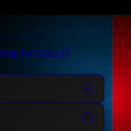
WIN RATUSLOT
di SLOT online sekaligus memberikan
D akun saja untuk menikmati semua