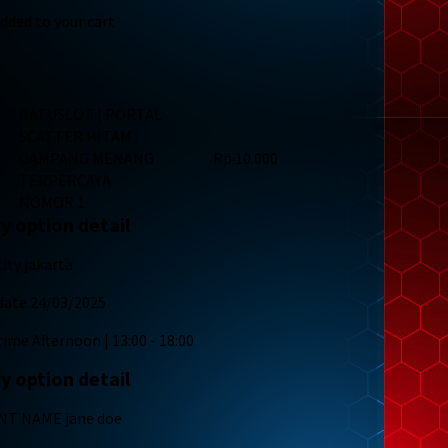
dded to your cart
RATUSLOT | PORTAL
SCATTER HITAM
GAMPANG MENANG
Rp 10.000
TERPERCAYA
NOMOR 1
ry option detail
city
jakarta
 date
24/03/2025
 time
Afternoon | 13:00 - 18:00
ry option detail
ENT NAME
jane doe