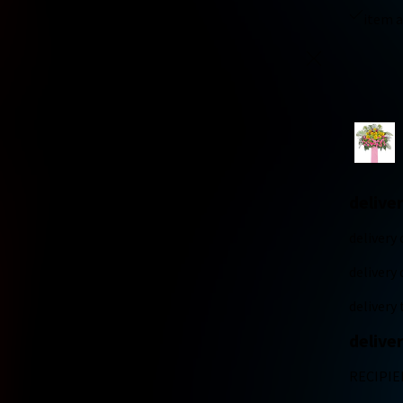
item a
delive
delivery 
delivery
delivery
delive
RECIPI