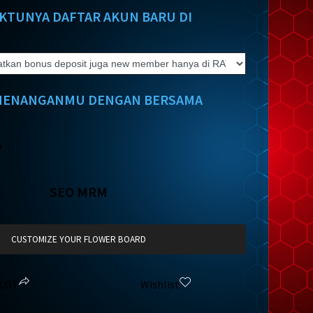
KTUNYA DAFTAR AKUN BARU DI
MENANGANMU DENGAN BERSAMA
SEO MRM
CUSTOMIZE YOUR FLOWER BOARD
LOT
Wishlist