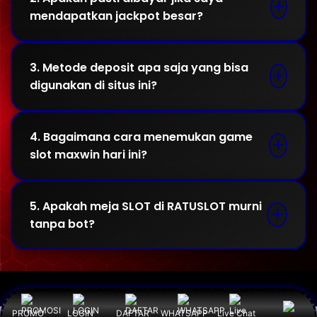
RATUSLOT
memadukan keseruan adu taktik di
mendapatkan jackpot besar?
meja judi SLOT online sekaligus memberikan
akses ke berbagai mesin
slot maxwin
dari
Ini adalah jaminan utama kami sebagai agen
3. Metode deposit apa saja yang bisa
provider terkemuka. Anda cukup
terbaik. Berapapun total kemenangan yang
digunakan di situs ini?
menggunakan satu ID akun saja untuk
Anda perolehÃ¢â‚¬â€baik dari sapu bersih
menikmati semua permainan taruhan ini.
chip di meja SLOT maupun tembus jackpot di
Kami sangat mengerti kebutuhan Anda akan
4. Bagaimana cara menemukan game
mesin slotÃ¢â‚¬â€
pasti kami bayar lunas
transaksi yang praktis. Makanya, RATUSLOT
slot maxwin hari ini?
100%
. Proses penarikan dana (withdraw)
mendukung berbagai pilihan metode deposit
selalu ditangani dengan cepat tanpa
yang mudah, mulai dari transfer Bank Lokal
Sebagai agen slot maxwin terpercaya, kami
5. Apakah meja SLOT di RATUSLOT murni
potongan yang memberatkan.
resmi, transaksi via E-Wallet (dompet digital)
menyediakan fasilitas
RTP Live
yang akurat.
tanpa bot?
yang serba cepat, hingga opsi lain yang siap
Data persentase kemenangan ini bisa Anda
sedia selama 24 jam nonstop.
jadikan panduan untuk melihat game mana
Pasti dong! Sistem SLOT online kami menjamin
yang sedang "panas" atau sering
bahwa setiap putaran kartu di meja adalah
memuntahkan jackpot, sehingga peluang
murni
100% Player vs Player
. Tidak ada
PROMO
LOGIN
DAFTAR
WHATSAPP
Live Chat