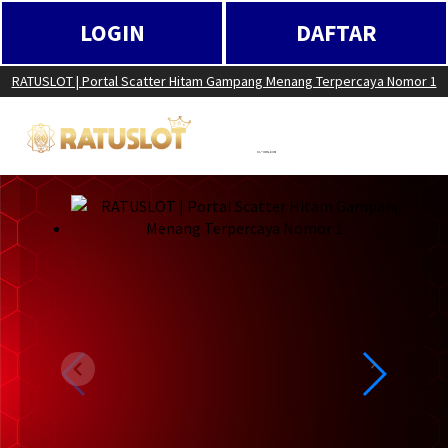
LOGIN
DAFTAR
RATUSLOT | Portal Scatter Hitam Gampang Menang Terpercaya Nomor 1