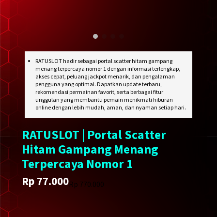
RATUSLOT hadir sebagai portal scatter hitam gampang
menang terpercaya nomor 1 dengan informasi terlengkap,
akses cepat, peluang jackpot menarik, dan pengalaman
pengguna yang optimal. Dapatkan update terbaru,
rekomendasi permainan favorit, serta berbagai fitur
unggulan yang membantu pemain menikmati hiburan
online dengan lebih mudah, aman, dan nyaman setiap hari.
RATUSLOT | Portal Scatter
Hitam Gampang Menang
Terpercaya Nomor 1
Rp 77.000
Translation
Translation
Rp 770.000
missing:
missing:
en.products.general.regular_price
en.products.general.sale_price