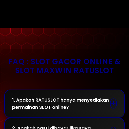
Show More Ã¢â€ â€™
FAQ : SLOT GACOR ONLINE &
SLOT MAXWIN RATUSLOT
1. Apakah RATUSLOT hanya menyediakan
permainan SLOT online?
Tentu tidak! Sesuai dengan komitmen kami,
2. Apakah pasti dibayar jika saya