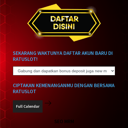
SEKARANG WAKTUNYA DAFTAR AKUN BARU DI
RATUSLOT!
CIPTAKAN KEMENANGANMU DENGAN BERSAMA
RATUSLOT
SEO MRM