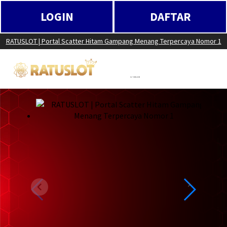
LOGIN
DAFTAR
RATUSLOT | Portal Scatter Hitam Gampang Menang Terpercaya Nomor 1