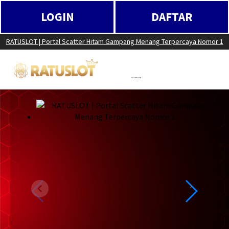
LOGIN
DAFTAR
RATUSLOT | Portal Scatter Hitam Gampang Menang Terpercaya Nomor 1