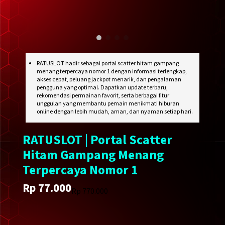
RATUSLOT hadir sebagai portal scatter hitam gampang
menang terpercaya nomor 1 dengan informasi terlengkap,
akses cepat, peluang jackpot menarik, dan pengalaman
pengguna yang optimal. Dapatkan update terbaru,
rekomendasi permainan favorit, serta berbagai fitur
unggulan yang membantu pemain menikmati hiburan
online dengan lebih mudah, aman, dan nyaman setiap hari.
RATUSLOT | Portal Scatter
Hitam Gampang Menang
Terpercaya Nomor 1
Rp 77.000
Translation
Translation
Rp 770.000
missing:
missing:
en.products.general.regular_price
en.products.general.sale_price