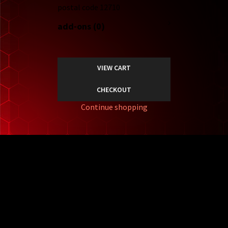
postal code
12710
add-ons (0)
VIEW CART
CHECKOUT
Continue shopping
RATUSLOT hadir sebagai portal scatter hitam
gampang menang terpercaya nomor 1 dengan
informasi terlengkap, akses cepat, peluang jackpot
menarik, dan pengalaman pengguna yang optimal.
Dapatkan update terbaru, rekomendasi permainan
favorit, serta berbagai fitur unggulan yang
membantu pemain menikmati hiburan online dengan
lebih mudah, aman, dan nyaman setiap hari.