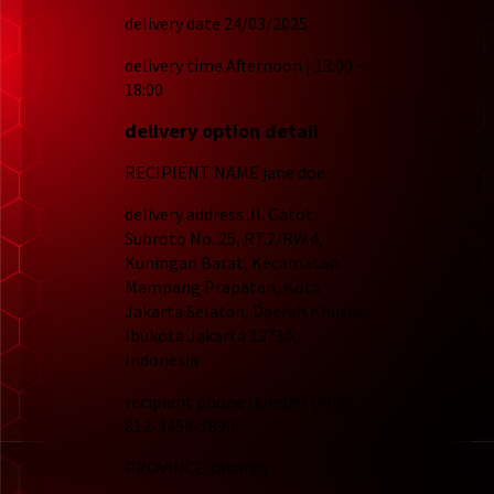
delivery date
24/03/2025
delivery time
Afternoon | 13:00 -
18:00
delivery option detail
RECIPIENT NAME
jane doe
delivery address
Jl. Gatot
Subroto No. 25, RT.2/RW.4,
Kuningan Barat, Kecamatan
Mampang Prapatan, Kota
Jakarta Selatan, Daerah Khusus
Ibukota Jakarta 12710,
Indonesia
recipient phone number
(+62)
812-3456-7890
PROVINCE
Jakarta