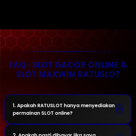
Show More Ã¢â€ â€™
FAQ : SLOT GACOR ONLINE &
SLOT MAXWIN RATUSLOT
1. Apakah RATUSLOT hanya menyediakan
permainan SLOT online?
Tentu tidak! Sesuai dengan komitmen kami,
2. Apakah pasti dibayar jika saya