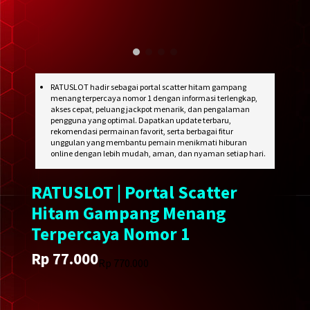
RATUSLOT hadir sebagai portal scatter hitam gampang
menang terpercaya nomor 1 dengan informasi terlengkap,
akses cepat, peluang jackpot menarik, dan pengalaman
pengguna yang optimal. Dapatkan update terbaru,
rekomendasi permainan favorit, serta berbagai fitur
unggulan yang membantu pemain menikmati hiburan
online dengan lebih mudah, aman, dan nyaman setiap hari.
RATUSLOT | Portal Scatter
Hitam Gampang Menang
Terpercaya Nomor 1
Rp 77.000
Translation
Translation
Rp 770.000
missing:
missing:
en.products.general.regular_price
en.products.general.sale_price